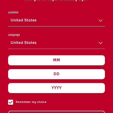
DELLO SHAKER.
Location
AGGIUNGI TUTTI GLI ALTRI
United States
INGREDIENTI NELLO
SHAKER.
Language
AGGIUNGI ALTRI CUBETTI DI
United States
GHIACCIO DI BUONA
QUALITÀ E AGITA
VIGOROSAMENTE.
FILTRA NEL BICCHIERE DA
COCKTAIL PRE-
RINFRESCATO (SERVI CON
DELLE FRAGOLE COME
GARNITURA).
Remember my choice