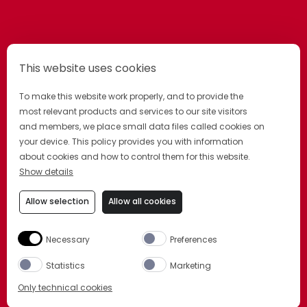
This website uses cookies
To make this website work properly, and to provide the
most relevant products and services to our site visitors
and members, we place small data files called cookies on
your device. This policy provides you with information
about cookies and how to control them for this website.
Show details
INFORMATIVA PRIVACY
INFORMATIVA COOKIE
PREFERENZE COOKIE
Allow selection
Allow all cookies
TERMINI E CONDIZIONI
FAQ
DRINK WITH STYLE. DRINK RESPONSIBLY.
Necessary
Preferences
Statistics
Marketing
Only technical cookies