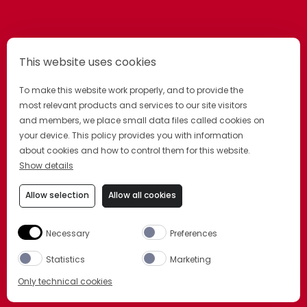
This website uses cookies
To make this website work properly, and to provide the
most relevant products and services to our site visitors
and members, we place small data files called cookies on
your device. This policy provides you with information
about cookies and how to control them for this website.
Show details
GESCHÄFTSBEDINGUNGEN
COOKIE-HINWEIS
COOKIE-EINSTELLUNGEN
Allow selection
Allow all cookies
DATENSCHUTZERKLÄRUNG
FAQ
IMPRESSUM
DRINK WITH STYLE. DRINK RESPONSIBLY.
Necessary
Preferences
Statistics
Marketing
Only technical cookies