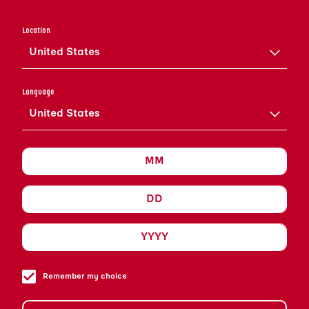
LEICHT ZERDRÜCKEN.
Location
ALLE ANDEREN ZUTATEN IN
United States
DEN SHAKER GEBEN.
WEITERE EISWÜRFEL VON
Language
GUTER QUALITÄT
United States
HINZUFÜGEN UND ALLES
KRÄFTIG SCHÜTTELN.
IN DAS VORGEKÜHLTE
COCKTAILGLAS ABSEIHEN
(MIT WASSERMELONE ALS
GARNITUR SERVIEREN).
Remember my choice