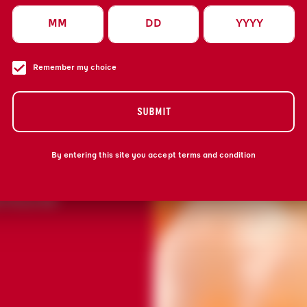
 DAS SPIEL
Remember my choice
ELEBIERT.
SUBMIT
FRISCHEM
AVEN-SIRUP
INK FÜR
By entering this site you accept terms and condition
EAL FÜR
TSPANNNTE
 FÜLLE AN