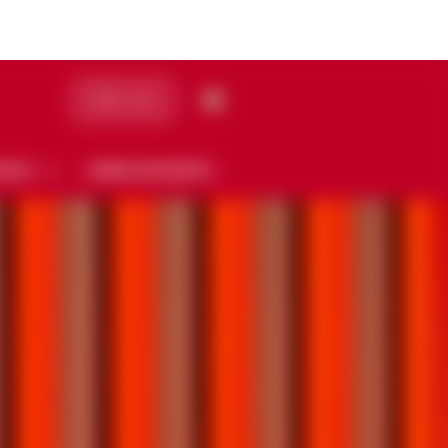
ORDER NOW
TAILS
GRAND ENCOUNTER
QUINTESSENCE
OCKTAILS
UNSERE KOLLEKTION