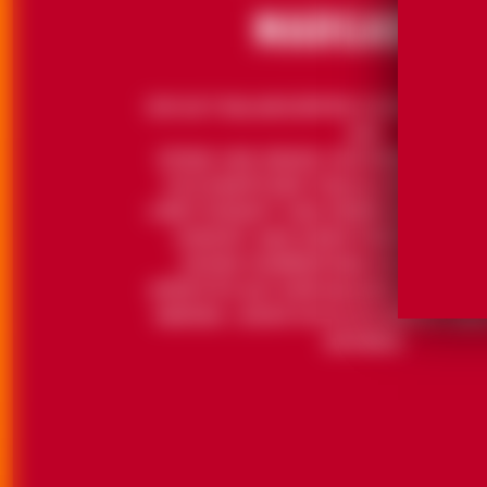
EIN GUT BALANCIERTER COCKTAIL, DER
AUS
SÜSSE UND SÄURE VON ERDBEEREN Z
HOCHWERTIGER TEQUILA WIRD MIT 
LIMETTENSAFT UND EINEM HAUCH AG
VEREINT, WAS EINEN PERFEKTEN DR
HEISSE SOMMERTAGE SCHAFFT. ID
APÉRITIFS AUF DEM BALKON ODER EN
ABENDE. JEDER SCHLUCK BIETET EINE
AROMEN.