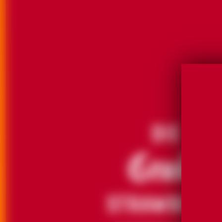
DIE
GRAND
STRAWBERR
MARGARITA