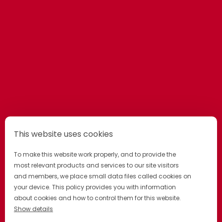
This website uses cookies
To make this website work properly, and to provide the
most relevant products and services to our site visitors
and members, we place small data files called cookies on
your device. This policy provides you with information
about cookies and how to control them for this website.
Show details
POLITIQUE DE CONFIDENTIALITÉ
POLITIQUE DE COOKIES
PRÉFÉRENCES DES COOKIES
CONDITIONS GÉNÉRALES
FAQ