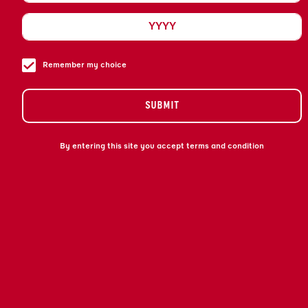
INDIA
Paese
Paese
Remember my choice
ITALIA
ITALIA
SUBMIT
Società
Società
By entering this site you accept terms and condition
CAMPARINO S.R.L.
TERRAZ
Indirizzo
Indirizzo
PIAZZA DUOMO, 21 MILANO
CAMPO
SAN MA
VENEZI