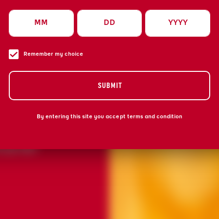
 ASSOCIE
DE CITRON
Remember my choice
 ÉPICÉE
R AJOUTE
OFONDEUR,
SUBMIT
BLE ŒUVRE
By entering this site you accept terms and condition
ÉES, VOS
E COCKTAIL
 QUI FAIT