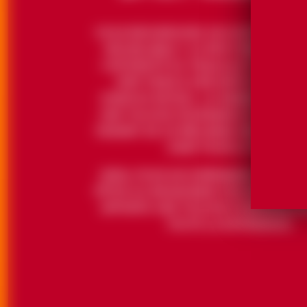
INOUBLIABLE ? LE SPICY MARGARITA
L’INTENSITÉ DU TEQUILA ET DU JUS 
VERT FRAIS À UNE NOTE FUMÉE ET
D’ANCHO REYES®. LE GRAND MARNIE
UNE TOUCHE D’ÉLÉGANCE ET DE PR
FAISANT DE CE MÉLANGE UNE VÉRITA
D’ART POUR LE PALAIS.
IDÉAL POUR ACCOMPAGNER VOS SOIR
FÊTES OU REHAUSSER VOS DÎNERS, C
APPORTE UNE TOUCHE D’ORIGINALITÉ
TOUTE LA DIFFÉRENCE.