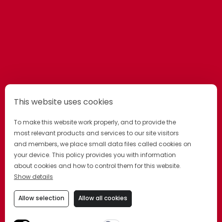
L’abus d’alcool est dangereux pour la santé. À consommer avec modération.
This website uses cookies
To make this website work properly, and to provide the
most relevant products and services to our site visitors
and members, we place small data files called cookies on
POLITIQUE DE CONFIDENTIALITÉ
POLITIQUE DE COOKIES
your device. This policy provides you with information
PRÉFÉRENCES DES COOKIES
CONDITIONS GÉNÉRALES
FAQ
about cookies and how to control them for this website.
Show details
REJOIGNEZ LA COMMUNAUTÉ
Allow selection
Allow all cookies
DRINK RESPONSIBLY.