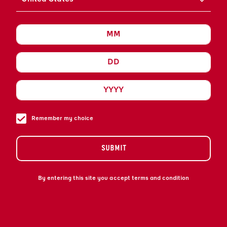
SHAKER.
AJOUTEZ PLUS DE GLAÇONS
DE BONNE QUALITÉ ET
AGITEZ VIGOUREUSEMENT.
FILTREZ DANS LE VERRE À
COCKTAIL PRÉREFROIDI
(SERVIR AVEC UNE
TRANCHE DE PASTÈQUE
Remember my choice
COMME GARNITURE).
SUBMIT
By entering this site you accept terms and condition