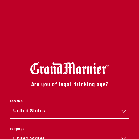
DES GLAÇONS DE BONNE
QUALITÉ, PUIS ENLEVEZ LES
GLAÇONS ET L’EXCÈS D’EAU.
PRÉREFROIDISSEZ UN
VERRE À COCKTAIL EN LE
METTANT AU CONGÉLATEUR
PENDANT AU MOINS 15
MINUTES AVANT DE SERVIR,
OU EN LE REMPLISSANT DE
GLAÇONS PENDANT QUE
VOUS PRÉPAREZ LE
Are you of legal drinking age?
COCKTAIL.
ECRASEZ DOUCEMENT LES
Location
CUBES DE PASTÈQUE DANS
United States
LE FOND DU SHAKER.
AJOUTEZ LES AUTRES
Language
INGRÉDIENTS DANS LE
United States