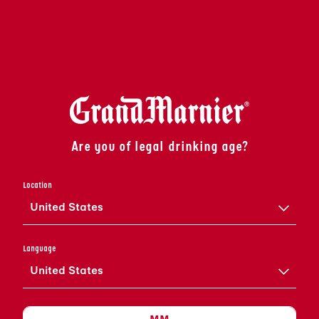
BEREIDING
VUL EEN BREDE, ONDIEPE
SCHAAL MET 2-3 MM FIJN
ZOUT.
Are you of legal drinking age?
SNIJD EEN LIMOEN
Location
DOORMIDDEN EN WRIJF
MET ÉÉN HELFT OM DE
United States
RAND VAN EEN MARGARITA-
GLAS. SNIJD EEN DUN
Language
PLAKJE ALS GARNERING.
United States
HOUD HET GLAS
OMGEKEERD EN DOMPEL DE